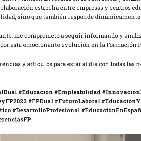
a colaboración estrecha entre empresas y centros 
ilidad, sino que también responde dinámicamente 
ante, me comprometo a seguir informando y anali
 por esta emocionante evolución en la Formación P
rencias y artículos para estar al día con todas las
alDual
#Educación
#Empleabilidad
#Innovación
eyFP2022
#FPDual
#FuturoLaboral
#EducaciónY
tico
#DesarrolloProfesional
#EducaciónEnEspa
erenciasFP