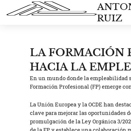
Ir
ANTO
al
RUIZ
contenido
LA FORMACIÓN 
HACIA LA EMPL
En un mundo donde la empleabilidad se
Formación Profesional (FP) emerge como
La Unión Europea y la OCDE han destac
clave para mejorar las oportunidades d
promulgación de la Ley Orgánica 3/2022
de la FP y establece una colaboración 