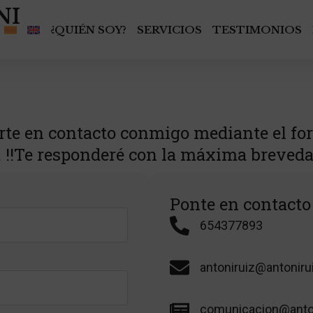
NI
¿QUIÉN SOY?
SERVICIOS
TESTIMONIOS
rte en contacto conmigo mediante el fo
 !!Te responderé con la máxima brevedad
Ponte en contacto
654377893
antoniruiz@antonir
comunicacion@anto