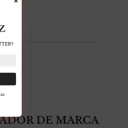
Z
TTER?
más
ADOR DE MARCA