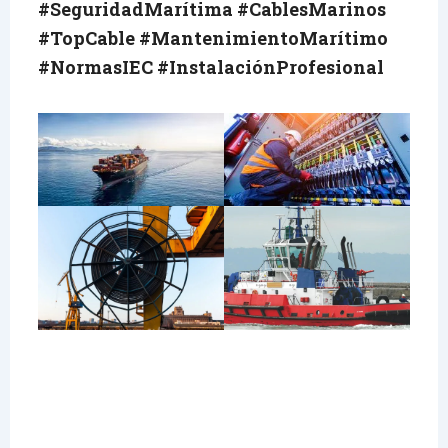
#SeguridadMarítima
#CablesMarinos
#TopCable
#MantenimientoMarítimo
#NormasIEC
#InstalaciónProfesional