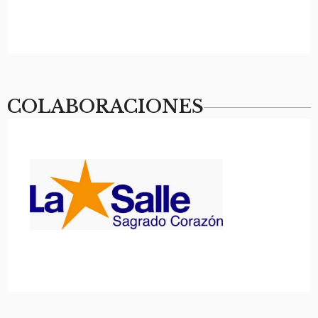
COLABORACIONES