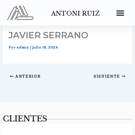
Ir
al
ANTONI RUIZ
contenido
JAVIER SERRANO
Por
admin
/
julio 18, 2024
ANTERIOR
SIGUIENTE
CLIENTES