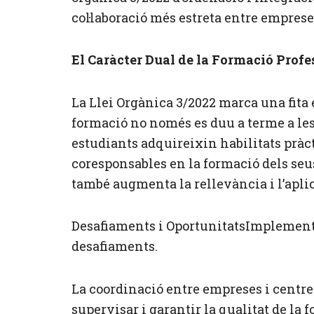
col·laboració més estreta entre emprese
El Caràcter Dual de la Formació Profe
La Llei Orgànica 3/2022 marca una fita 
formació no només es duu a terme a les 
estudiants adquireixin habilitats pràc
coresponsables en la formació dels se
també augmenta la rellevància i l’apli
Desafiaments i OportunitatsImplementar
desafiaments.
La coordinació entre empreses i centres
supervisar i garantir la qualitat de la 