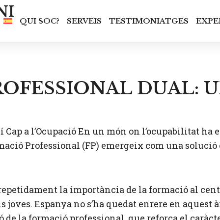
NI
QUI SOC?
SERVEIS
TESTIMONIATGES
EXPE
OFESSIONAL DUAL: U
 Cap a l’Ocupació En un món on l’ocupabilitat ha e
ació Professional (FP) emergeix com una solució ef
epetidament la importància de la formació al centr
ls joves. Espanya no s’ha quedat enrere en aquest 
 de la formació professional, que reforça el caràcte