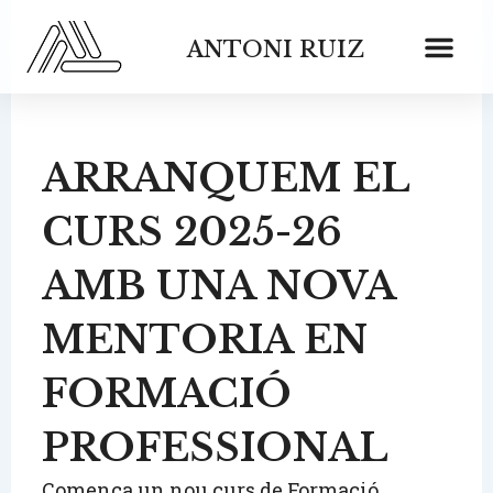
Vés
al
ANTONI RUIZ
contingut
ARRANQUEM EL
CURS 2025-26
AMB UNA NOVA
MENTORIA EN
FORMACIÓ
PROFESSIONAL
Comença un nou curs de Formació