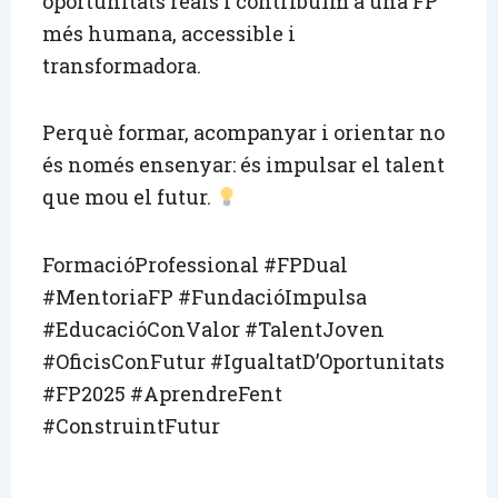
oportunitats reals i contribuïm a una FP
més humana, accessible i
transformadora.
Perquè formar, acompanyar i orientar no
és només ensenyar: és impulsar el talent
que mou el futur.
FormacióProfessional #FPDual
#MentoriaFP #FundacióImpulsa
#EducacióConValor #TalentJoven
#OficisConFutur #IgualtatD’Oportunitats
#FP2025 #AprendreFent
#ConstruintFutur