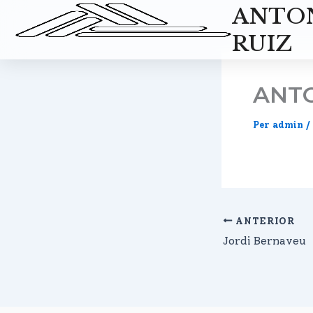
Vés
ANTO
al
RUIZ
contingut
ANTO
Per
admin
/
ANTERIOR
Jordi Bernaveu